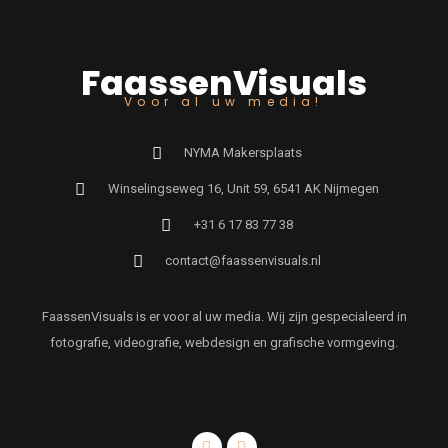
FaassenVisuals
Voor al uw media!
NYMA Makersplaats
Winselingseweg 16, Unit 59, 6541 AK Nijmegen
+31 6 17 83 77 38
contact@faassenvisuals.nl
FaassenVisuals is er voor al uw media. Wij zijn gespecialeerd in
fotografie, videografie, webdesign en grafische vormgeving.