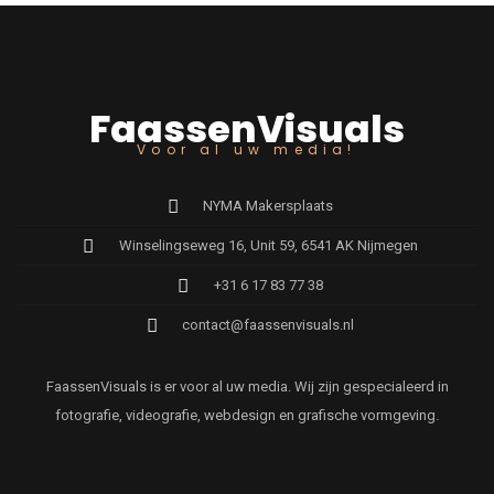
FaassenVisuals
Voor al uw media!
NYMA Makersplaats
Winselingseweg 16, Unit 59, 6541 AK Nijmegen
+31 6 17 83 77 38
contact@faassenvisuals.nl
FaassenVisuals is er voor al uw media. Wij zijn gespecialeerd in
fotografie, videografie, webdesign en grafische vormgeving.